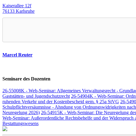
Kaiserallee 12f
76133 Karlsruhe
Marcel Reuter
Seminare des Dozenten
26-55008K - Web-Seminar: Allgemeines Verwaltungsrecht - Grundla
Gaststätten- und Jugendschutzrecht
26-54904K - Web-Seminar: Ordn
ruhenden Verkehr und der Kostenbescheid gem. § 25a StVG
26-5490
Schulpflichtversäumnisse - Ahndung von Ordnungswidrigkeiten nach
Neuregelung 2026)
26-54915K - Web-Seminar: Die Neuregelung des L
Web-Seminar: Außerordentliche Rechtsbehelfe und der Widerspruch al
Bestattungswesens