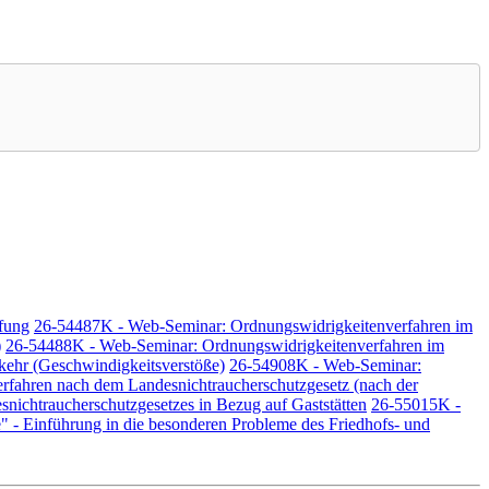
fung
26-54487K - Web-Seminar: Ordnungswidrigkeitenverfahren im
)
26-54488K - Web-Seminar: Ordnungswidrigkeitenverfahren im
kehr (Geschwindigkeitsverstöße)
26-54908K - Web-Seminar:
fahren nach dem Landesnichtraucherschutzgesetz (nach der
nichtraucherschutzgesetzes in Bezug auf Gaststätten
26-55015K -
" - Einführung in die besonderen Probleme des Friedhofs- und