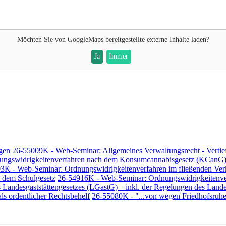
Möchten Sie von
GoogleMaps
bereitgestellte externe Inhalte laden?
Ja
Immer
gen
26-55009K - Web-Seminar: Allgemeines Verwaltungsrecht - Vertie
ungswidrigkeitenverfahren nach dem Konsumcannabisgesetz (KCanG
3K - Web-Seminar: Ordnungswidrigkeitenverfahren im fließenden Ver
 dem Schulgesetz
26-54916K - Web-Seminar: Ordnungswidrigkeitenver
andesgaststättengesetzes (LGastG) – inkl. der Regelungen des Landes
s ordentlicher Rechtsbehelf
26-55080K - "...von wegen Friedhofsruhe