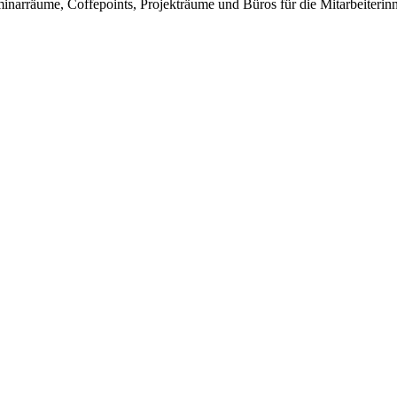
inarräume, Coffepoints, Projekträume und Büros für die Mitarbeiteri