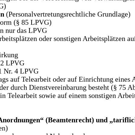
G)
en
(Personalvertretungsrechtliche Grundlage)
tform (§ 85 LPVG)
fen nur das LPVG
eitsplätzen oder sonstigen Arbeitsplätzen auß
irkung
. 2 LPVG
 1 Nr. 4 LPVG
 auf Telearbeit oder auf Einrichtung eines Ar
 oder durch Dienstvereinbarung besteht (§ 75 A
n Telearbeit sowie auf einem sonstigen Arbeit
n Anordnungen“ (Beamtenrecht) und „tarifl
en)