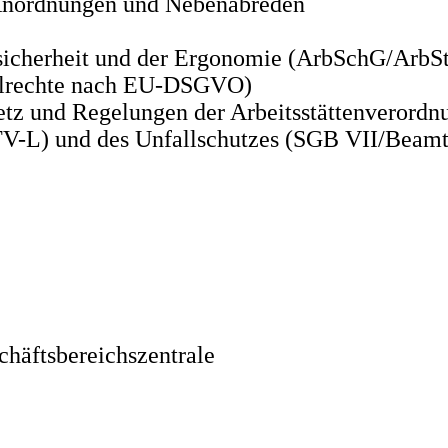
 Anordnungen und Nebenabreden
tssicherheit und der Ergonomie (ArbSchG/Arb
ollrechte nach EU-DSGVO)
etz und Regelungen der Arbeitsstättenverordn
TV-L) und des Unfallschutzes (SGB VII/Beam
chäftsbereichszentrale