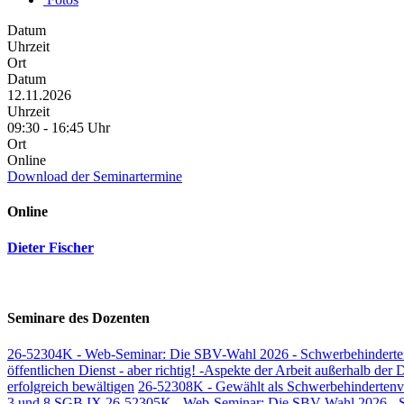
Datum
Uhrzeit
Ort
Datum
12.11.2026
Uhrzeit
09:30 - 16:45 Uhr
Ort
Online
Download der Seminartermine
Online
Dieter Fischer
Seminare des Dozenten
26-52304K - Web-Seminar: Die SBV-Wahl 2026 - Schwerbehindertenve
öffentlichen Dienst - aber richtig! -Aspekte der Arbeit außerhalb der D
erfolgreich bewältigen
26-52308K - Gewählt als Schwerbehindertenve
3 und 8 SGB IX
26-52305K - Web-Seminar: Die SBV-Wahl 2026 - Sch