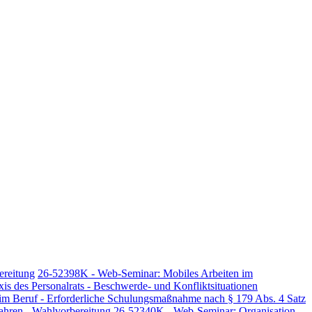
ereitung
26-52398K - Web-Seminar: Mobiles Arbeiten im
xis des Personalrats - Beschwerde- und Konfliktsituationen
 im Beruf - Erforderliche Schulungsmaßnahme nach § 179 Abs. 4 Satz
ahren - Wahlvorbereitung
26-52340K - Web-Seminar: Organisation