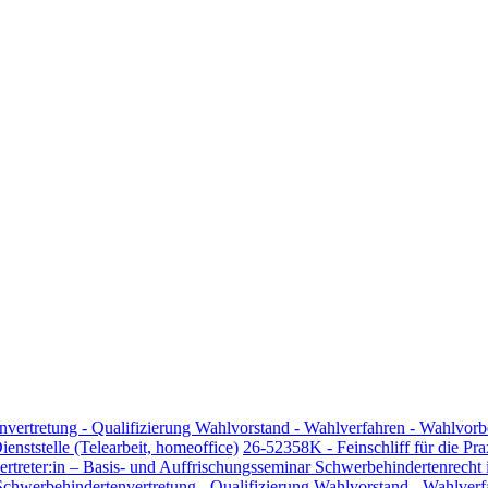
rtretung - Qualifizierung Wahlvorstand - Wahlverfahren - Wahlvorb
ienststelle (Telearbeit, homeoffice)
26-52358K - Feinschliff für die Pra
rtreter:in – Basis- und Auffrischungsseminar Schwerbehindertenrecht
werbehindertenvertretung - Qualifizierung Wahlvorstand - Wahlverf