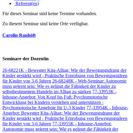
Referent(en)
Für dieses Seminar sind keine Termine vorhanden.
Zu diesem Seminar sind keine Orte verfügbar.
Carolin Rauhöft
Seminare der Dozentin
26-68221K - Bewegter Kita-Alltag: Wie der Bewegungsdrang der
Kinder gestärkt wird - Praktische Erprobung von Bewegungsideen
für Kinder von 3-6 Jahren
26-68248K - Web-Seminar: Autonomie
muss gelernt sein: Wie es gelingt die Fähigkeit der Kinder zu
selbstbestimmtem Handeln im Alltag zu stärken
77-33953K -
Inhouse-Angebot: Von Kopf bis Fuß: Psychomotorische
Entwicklung bei Kindern verstehen und unterstützen -
Psychomotorische Angebote für U-3 Kinder
77-33954K - Inhouse-
Angebot: Bewegter Kita-Alltag: Wie der Bewegungsdrang der
Kinder gestärkt wird - Praktische Erprobung von Bewegungsideen
für Kinder von 3-6 Jahren
77-33955K - Inhouse-Angebot:
Autonomie muss gelernt sein: Wie es gelingt die Fähigkeit der