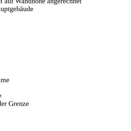
ht auf Wandhöhe angerechnet
auptgebäude
ume
e
der Grenze