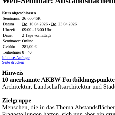
Web-Seminar: Abstandsflächenre
Kurs abgeschlossen
Seminarnr.
26-60046K
Datum
Do.
16.04.2026 -
Do.
23.04.2026
Uhrzeit
09:00 - 13:00 Uhr
Dauer
2 Tage vormittags
Seminarort
Online
Gebühr
281,00 €
Teilnehmer
8 - 40
Inhouse-Anfrage
Seite drucken
Hinweis
10 anerkannte AKBW-Fortbildungspunkt
Architektur, Landschaftsarchitektur und Stad
Zielgruppe
Menschen, die in das Thema Abstandsflächen
Fragestellungen hatten, sich nun aber ein g