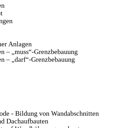
en
t
ungen
her Anlagen
gen – „muss“-Grenzbebauung
en – „darf“-Grenzbebauung
ode - Bildung von Wandabschnitten
nd Dachaufbauten