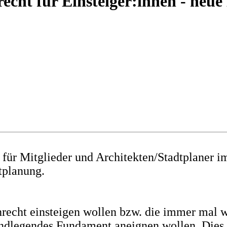
cht für Einsteiger:innen - neue
e
für Mitglieder und Architekten/Stadtplaner i
tplanung.
recht einsteigen wollen bzw. die immer mal 
rundlegendes Fundament aneignen wollen. Dies